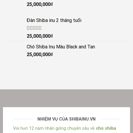
25,000,000
₫
Đàn Shiba inu 2 tháng tuổi
Được xếp
25,000,000
₫
hạng
5.00
5
sao
Chó Shiba Inu Màu Black and Tan
25,000,000
₫
NHIỆM VỤ CỦA SHIBAINU.VN
Với hơn 12 năm nhân giống chuyên sâu về
chó shiba