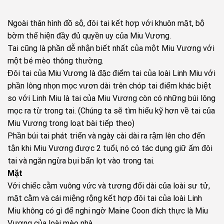
Ngoài thân hình đồ sộ, đôi tai kết hợp với khuôn mặt, bộ
bờm thể hiện đầy đủ quyền uy của Miu Vương.
Tai cũng là phần dễ nhận biết nhất của một Miu Vương với
một bé mèo thông thường.
Đôi tai của Miu Vương là đặc điểm tai của loài Linh Miu với
phần lông nhọn mọc vươn dài trên chóp tai điểm khác biệt
so với Linh Miu là tai của Miu Vương còn có những búi lông
mọc ra từ trong tai. (Chúng ta sẽ tìm hiểu kỹ hơn về tai của
Miu Vương trong loạt bài tiếp theo)
Phần búi tai phát triển và ngày cài dài ra rậm lên cho đến
tận khi Miu Vương được 2 tuổi, nó có tác dụng giữ ấm đôi
tai và ngăn ngừa bụi bẩn lọt vào trong tai.
Mặt
Với chiếc cằm vuông vức và tương đối dài của loài sư tử,
mặt cằm và cái miệng rộng kết hợp đôi tai của loài Linh
Miu không có gì để nghi ngờ Maine Coon đích thực là Miu
Vương của loài mèo nhà.