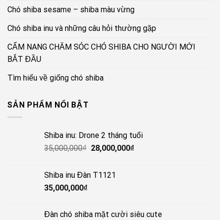
Chó shiba sesame – shiba màu vừng
Chó shiba inu và những câu hỏi thường gặp
CẨM NANG CHĂM SÓC CHÓ SHIBA CHO NGƯỜI MỚI
BẮT ĐẦU
Tìm hiểu về giống chó shiba
SẢN PHẨM NỔI BẬT
Shiba inu: Drone 2 tháng tuổi
Giá
Giá
35,000,000
₫
28,000,000
₫
gốc
hiện
là:
tại
Shiba inu Đàn T1121
35,000,000₫.
là:
35,000,000
₫
28,000,000₫.
Đàn chó shiba mặt cười siêu cute