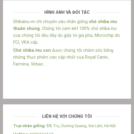
HÌNH ẢNH VÀ ĐỐI TÁC
Shibainu.vn chỉ chuyên sâu nhân giống
chó shiba inu
thuần chủng
. Chúng tôi cam kết 100% chó shiba inu
của chúng tôi đều đầy đủ giấy tờ gia phả, Microchip do
FCI, VKA cấp.
Chó shiba inu con
được chúng tôi chăm sóc bằng
những thực phẩm cao cấp nhất của Royal Canin,
Farmina, Virbac...
LIÊN HỆ VỚI CHÚNG TÔI
Trại nhân giống:
Đề Trụ, Dương Quang, Gia Lâm, Hà Nội
Hotline:
0983331518